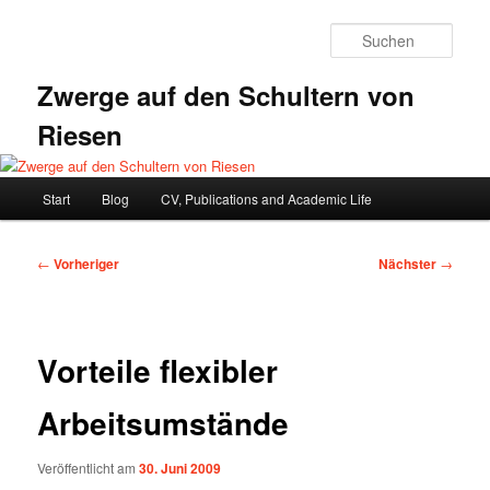
Zum
primären
Such
Inhalt
springen
Zwerge auf den Schultern von
Riesen
Hauptmenü
Start
Blog
CV, Publications and Academic Life
Beitragsnavigation
←
Vorheriger
Nächster
→
Vorteile flexibler
Arbeitsumstände
Veröffentlicht am
30. Juni 2009