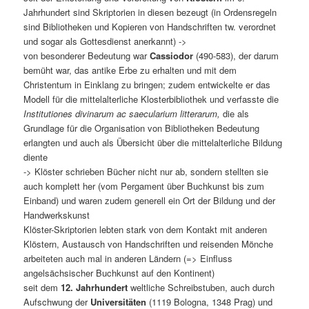
Jahrhundert sind Skriptorien in diesen bezeugt (in Ordensregeln
sind Bibliotheken und Kopieren von Handschriften tw. verordnet
und sogar als Gottesdienst anerkannt) ->
von besonderer Bedeutung war
Cassiodor
(490-583), der darum
bemüht war, das antike Erbe zu erhalten und mit dem
Christentum in Einklang zu bringen; zudem entwickelte er das
Modell für die mittelalterliche Klosterbibliothek und verfasste die
Institutiones divinarum ac saecularium litterarum,
die als
Grundlage für die Organisation von Bibliotheken Bedeutung
erlangten und auch als Übersicht über die mittelalterliche Bildung
diente
-> Klöster schrieben Bücher nicht nur ab, sondern stellten sie
auch komplett her (vom Pergament über Buchkunst bis zum
Einband) und waren zudem generell ein Ort der Bildung und der
Handwerkskunst
Klöster-Skriptorien lebten stark von dem Kontakt mit anderen
Klöstern, Austausch von Handschriften und reisenden Mönche
arbeiteten auch mal in anderen Ländern (=> Einfluss
angelsächsischer Buchkunst auf den Kontinent)
seit dem
12. Jahrhundert
weltliche Schreibstuben, auch durch
Aufschwung der
Universitäten
(1119 Bologna, 1348 Prag) und