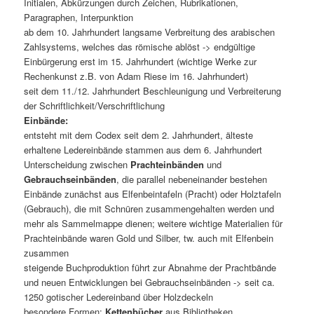
Initialen, Abkürzungen durch Zeichen, Rubrikationen,
Paragraphen, Interpunktion
ab dem 10. Jahrhundert langsame Verbreitung des arabischen
Zahlsystems, welches das römische ablöst -> endgültige
Einbürgerung erst im 15. Jahrhundert (wichtige Werke zur
Rechenkunst z.B. von Adam Riese im 16. Jahrhundert)
seit dem 11./12. Jahrhundert Beschleunigung und Verbreiterung
der Schriftlichkeit/Verschriftlichung
Einbände:
entsteht mit dem Codex seit dem 2. Jahrhundert, älteste
erhaltene Ledereinbände stammen aus dem 6. Jahrhundert
Unterscheidung zwischen
Prachteinbänden
und
Gebrauchseinbänden
, die parallel nebeneinander bestehen
Einbände zunächst aus Elfenbeintafeln (Pracht) oder Holztafeln
(Gebrauch), die mit Schnüren zusammengehalten werden und
mehr als Sammelmappe dienen; weitere wichtige Materialien für
Prachteinbände waren Gold und Silber, tw. auch mit Elfenbein
zusammen
steigende Buchproduktion führt zur Abnahme der Prachtbände
und neuen Entwicklungen bei Gebrauchseinbänden -> seit ca.
1250 gotischer Ledereinband über Holzdeckeln
besondere Formen:
Kettenbücher
aus Bibliotheken,