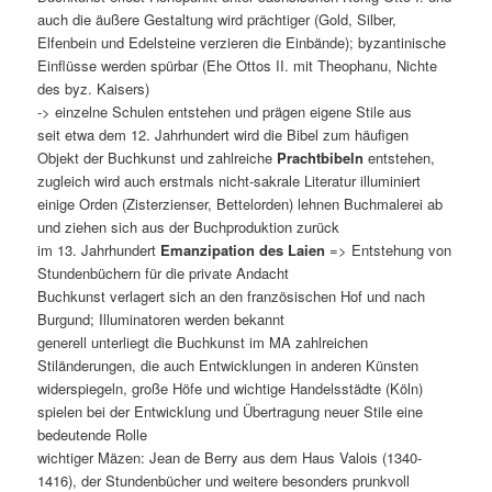
auch die äußere Gestaltung wird prächtiger (Gold, Silber,
Elfenbein und Edelsteine verzieren die Einbände); byzantinische
Einflüsse werden spürbar (Ehe Ottos II. mit Theophanu, Nichte
des byz. Kaisers)
-> einzelne Schulen entstehen und prägen eigene Stile aus
seit etwa dem 12. Jahrhundert wird die Bibel zum häufigen
Objekt der Buchkunst und zahlreiche
Prachtbibeln
entstehen,
zugleich wird auch erstmals nicht-sakrale Literatur illuminiert
einige Orden (Zisterzienser, Bettelorden) lehnen Buchmalerei ab
und ziehen sich aus der Buchproduktion zurück
im 13. Jahrhundert
Emanzipation des Laien
=> Entstehung von
Stundenbüchern für die private Andacht
Buchkunst verlagert sich an den französischen Hof und nach
Burgund; Illuminatoren werden bekannt
generell unterliegt die Buchkunst im MA zahlreichen
Stiländerungen, die auch Entwicklungen in anderen Künsten
widerspiegeln, große Höfe und wichtige Handelsstädte (Köln)
spielen bei der Entwicklung und Übertragung neuer Stile eine
bedeutende Rolle
wichtiger Mäzen: Jean de Berry aus dem Haus Valois (1340-
1416), der Stundenbücher und weitere besonders prunkvoll