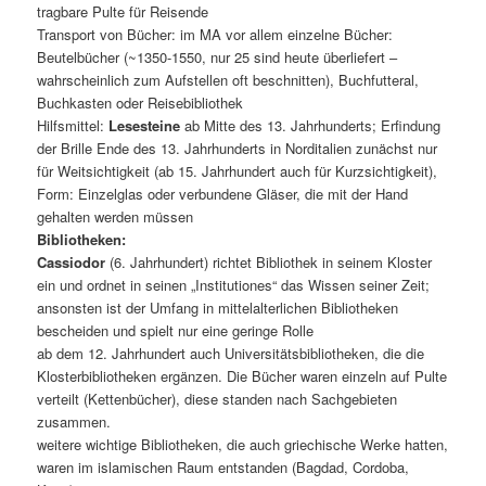
tragbare Pulte für Reisende
Transport von Bücher: im MA vor allem einzelne Bücher:
Beutelbücher (~1350-1550, nur 25 sind heute überliefert –
wahrscheinlich zum Aufstellen oft beschnitten), Buchfutteral,
Buchkasten oder Reisebibliothek
Hilfsmittel:
Lesesteine
ab Mitte des 13. Jahrhunderts; Erfindung
der Brille Ende des 13. Jahrhunderts in Norditalien zunächst nur
für Weitsichtigkeit (ab 15. Jahrhundert auch für Kurzsichtigkeit),
Form: Einzelglas oder verbundene Gläser, die mit der Hand
gehalten werden müssen
Bibliotheken:
Cassiodor
(6. Jahrhundert) richtet Bibliothek in seinem Kloster
ein und ordnet in seinen „Institutiones“ das Wissen seiner Zeit;
ansonsten ist der Umfang in mittelalterlichen Bibliotheken
bescheiden und spielt nur eine geringe Rolle
ab dem 12. Jahrhundert auch Universitätsbibliotheken, die die
Klosterbibliotheken ergänzen. Die Bücher waren einzeln auf Pulte
verteilt (Kettenbücher), diese standen nach Sachgebieten
zusammen.
weitere wichtige Bibliotheken, die auch griechische Werke hatten,
waren im islamischen Raum entstanden (Bagdad, Cordoba,