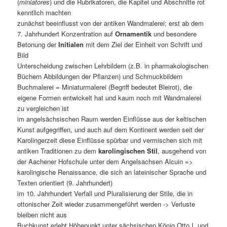
(
miniatores
) und die Rubrikatoren, die Kapitel und Abschnitte rot
kenntlich machten
zunächst beeinflusst von der antiken Wandmalerei; erst ab dem
7. Jahrhundert Konzentration auf
Ornamentik
und besondere
Betonung der
Initialen
mit dem Ziel der Einheit von Schrift und
Bild
Unterscheidung zwischen Lehrbildern (z.B. in pharmakologischen
Büchern Abbildungen der Pflanzen) und Schmuckbildern
Buchmalerei = Miniaturmalerei (Begriff bedeutet Bleirot), die
eigene Formen entwickelt hat und kaum noch mit Wandmalerei
zu vergleichen ist
im angelsächsischen Raum werden Einflüsse aus der keltischen
Kunst aufgegriffen, und auch auf dem Kontinent werden seit der
Karolingerzeit diese Einflüsse spürbar und vermischen sich mit
antiken Traditionen zu dem
karolingischen Stil
, ausgehend von
der Aachener Hofschule unter dem Angelsachsen Alcuin =>
karolingische Renaissance, die sich an lateinischer Sprache und
Texten orientiert (9. Jahrhundert)
im 10. Jahrhundert Verfall und Pluralisierung der Stile, die in
ottonischer Zeit wieder zusammengeführt werden -> Verluste
bleiben nicht aus
Buchkunst erlebt Höhepunkt unter sächsischen König Otto I. und