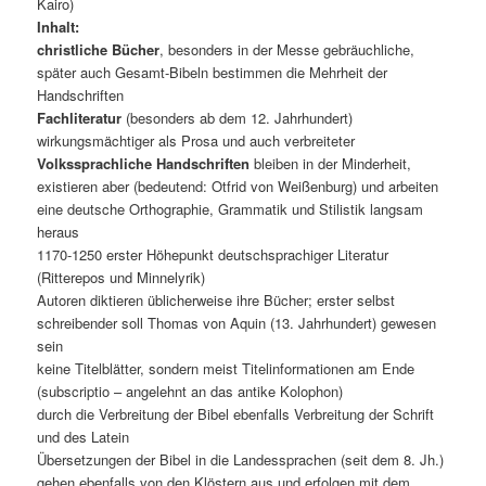
Kairo)
Inhalt:
christliche Bücher
, besonders in der Messe gebräuchliche,
später auch Gesamt-Bibeln bestimmen die Mehrheit der
Handschriften
Fachliteratur
(besonders ab dem 12. Jahrhundert)
wirkungsmächtiger als Prosa und auch verbreiteter
Volkssprachliche Handschriften
bleiben in der Minderheit,
existieren aber (bedeutend: Otfrid von Weißenburg) und arbeiten
eine deutsche Orthographie, Grammatik und Stilistik langsam
heraus
1170-1250 erster Höhepunkt deutschsprachiger Literatur
(Ritterepos und Minnelyrik)
Autoren diktieren üblicherweise ihre Bücher; erster selbst
schreibender soll Thomas von Aquin (13. Jahrhundert) gewesen
sein
keine Titelblätter, sondern meist Titelinformationen am Ende
(subscriptio – angelehnt an das antike Kolophon)
durch die Verbreitung der Bibel ebenfalls Verbreitung der Schrift
und des Latein
Übersetzungen der Bibel in die Landessprachen (seit dem 8. Jh.)
gehen ebenfalls von den Klöstern aus und erfolgen mit dem