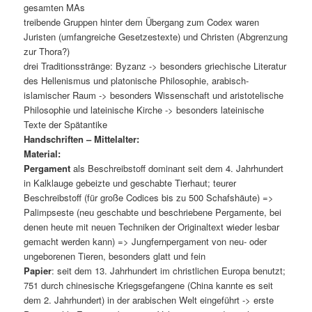
gesamten MAs
treibende Gruppen hinter dem Übergang zum Codex waren
Juristen (umfangreiche Gesetzestexte) und Christen (Abgrenzung
zur Thora?)
drei Traditionsstränge: Byzanz -> besonders griechische Literatur
des Hellenismus und platonische Philosophie, arabisch-
islamischer Raum -> besonders Wissenschaft und aristotelische
Philosophie und lateinische Kirche -> besonders lateinische
Texte der Spätantike
Handschriften – Mittelalter:
Material:
Pergament
als Beschreibstoff dominant seit dem 4. Jahrhundert
in Kalklauge gebeizte und geschabte Tierhaut; teurer
Beschreibstoff (für große Codices bis zu 500 Schafshäute) =>
Palimpseste (neu geschabte und beschriebene Pergamente, bei
denen heute mit neuen Techniken der Originaltext wieder lesbar
gemacht werden kann) => Jungfernpergament von neu- oder
ungeborenen Tieren, besonders glatt und fein
Papier
: seit dem 13. Jahrhundert im christlichen Europa benutzt;
751 durch chinesische Kriegsgefangene (China kannte es seit
dem 2. Jahrhundert) in der arabischen Welt eingeführt -> erste