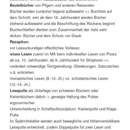
Beutelbücher
von Pilgern und anderen Reisenden
Bücher wurden zunächst liegend aufbewahrt => Buchtitel auf
dem Schnitt; erst ab dem 16. Jahrhundert werden Bücher
stehend aufbewahrt und die Beschriftung des Rückens beginnt
Buchschließen dienten zum Zusammenhalt der -teils sehr
dicken- Bücher und dem Schutz vor Staub
Rezeption:
vor Leseunkundigen öffentliches Vorlesen
l
eises Lesen
zuerst im MA beim individuellen Lesen von Prosa
ab ca. 10. Jahrhundert, ab 9. Jahrhundert für Skriptoren =>
verändert notwendige Textgestaltung: Gliederungen, Satzzeichen
u.ä. entstehen
monastisches Lesen (8.-12. Jh.) vs. scholastisches Lesen
(12.-14. Jh.)
Lesepulte
als Unterlage von schweren Büchern oder
Kettenbüchern üblich -> geneigte Haltung des Pultes
ergonomischer
Unterscheidung in Schaftpulte/pulpitum; Kastenpulte und Klapp-
Pulte
im Spätmittelalter werden auch bewegliche und höhenverstellbare
Lesepulte entwickelt, zudem Doppelpulte für zwei Leser und