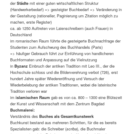
der
Städte
mit einer guten wirtschaftlichen Struktur
(Handwerkerbedarf) => gesteigter Buchbedarf => Veränderung in
der Gestaltung (rationeller, Paginierung um Zitation möglich zu
machen, erste Register)
ca. ab 1250 Auftreten von Laienschreibern (auch Frauen) in
Deutschland
im romanischen Raum führte die gesteigerte Buchnachfrage der
Studenten zum Aufschwung des Buchhandels (Paris)
=> häufiger Gebrauch führt zur Einführung von handlicheren
Buchformaten und Anpassung auf die Vielnutzung
in
Byzanz
Einbruch der antiken Tradition mit Leo III., der die
Hochschule schloss und die Bilderverehrung verbot (726), erst
hundert Jahre später Wiedereröffnung und Versuch der
Wiederbelebung der antiken Traditionen, wobei die lateinische
Tradition verloren war
im
islamischen Raum
gab es von ca. 800 – 1300 eine Blütezeit
der Kunst und Wissenschaft mit dem Zentrum Bagdad
Buchmalerei:
Verständnis des
Buches als Gesamtkunstwerk
Buchkunst bestand aus mehreren Schritten, für die es bereits
Spezialisten gab: die Schreiber (
scriba
), die Buchmaler