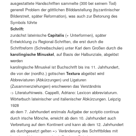
ausgestattete Handschriften sammelte (300 bei seinem Tod)
generell Problem der göttlichen Bilddarstellung (byzantinischer
Bilderstreit, später Reformation), was auch zur Betonung des
Symbols führte
Schrift:
zunächst lateinische
Capitalis
(+ Unterformen), später
Entwicklung zu Regional-Schriften, die erst durch die
Schriftreform (Schreibschulen) unter Karl dem Großen durch die
karolingische Minuskel
, auf Basis der Halbunziale, abgelöst
werden
karolingische Minuskel ist Buchschrift bis ins 11. Jahrhundert,
die von der (nordfrz.) gotischen
Textura
abgelöst wird
Abbreviaturen (Abkürzungen) und Ligaturen
(Zusammenziehungen) erschweren das Verständnis
-> Literaturhinweis. Cappelli, Adriano: Lexicon abbreviaturum.
Wörterbuch lateinischer und italienischer Abkürzungen. Leipzig
1928
ab dem 7. Jahrhundert erstmals Aufgabe der scriptio continua
durch irische Mönche, erreicht ab dem 10. Jahrhundert auch
Verbreitung auf dem Kontinent und kann ab dem 12. Jahrhundert
als durchgesetzt gelten => Veränderung des Schriftbildes mit