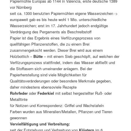
Papiermühle Europas ab 1144 in Valencia, erste deutsche 1389
vor Nürnberg
seit ca. 1300 benutzten Papiermühlen eigene Wasserzeichen ->
europaweit gab es bis heute wohl 1 Mio. unterschiedliche
Wasserzeichen; erst im 17. Jahrhundert jedoch endgültige
Verdrängung des Pergaments als Beschreibstoff
Papier ist das Ergebnis eines Verfilzungsprozess von
quellfähigen Pflanzenstoffen, die zu einem Brei
zusammengekocht werden. Dieser Brei wird aus einem
Holzbottich –
Bütte
– mit einem Sieb geschöpft, auf welchen der
Verfilzungsprozess stattfindet, indem das Wasser abfließt und
die Stoffasern sich umeinander anlagern. Bei der
Papierherstellung sind viele Möglichkeiten für
Qualitätsveränderungen oder besondere Merkmale gegeben,
daher mindestens ebensoviele Rezepte
Rohrfeder
oder
Federkiel
mit selbst hergestellter Ruß- oder
Metalltinte
für Notizen und Korrespondenz: Griffel und Wachstafeln
Farben wurden aus Mineralien/Metallen, Pflanzen und Tieren
gewonnen
Vervielfältigung und Verbreitung:
seit der Entstehung und Verbreitung von
Klöstern
im 6.