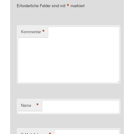
*
Erforderliche Felder sind mit
markiert
*
Kommentar
*
Name