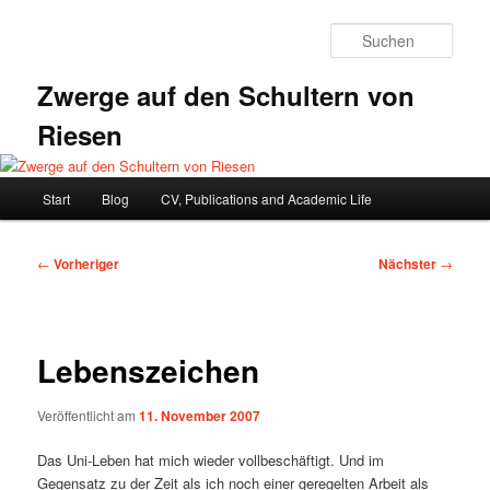
Zum
primären
Such
Inhalt
springen
Zwerge auf den Schultern von
Riesen
Hauptmenü
Start
Blog
CV, Publications and Academic Life
Beitragsnavigation
←
Vorheriger
Nächster
→
Lebenszeichen
Veröffentlicht am
11. November 2007
Das Uni-Leben hat mich wieder vollbeschäftigt. Und im
Gegensatz zu der Zeit als ich noch einer geregelten Arbeit als