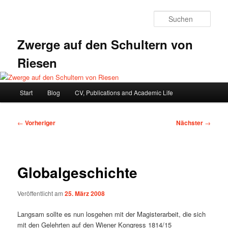
Zum
primären
Such
Inhalt
springen
Zwerge auf den Schultern von
Riesen
Hauptmenü
Start
Blog
CV, Publications and Academic Life
Beitragsnavigation
←
Vorheriger
Nächster
→
Globalgeschichte
Veröffentlicht am
25. März 2008
Langsam sollte es nun losgehen mit der Magisterarbeit, die sich
mit den Gelehrten auf den Wiener Kongress 1814/15