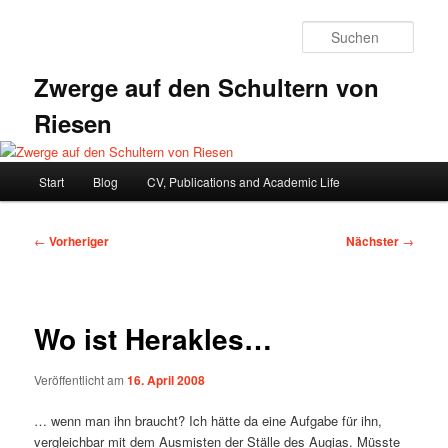
Zum
primären
Such
Inhalt
springen
Zwerge auf den Schultern von
Riesen
Hauptmenü
Start
Blog
CV, Publications and Academic Life
Beitragsnavigation
←
Vorheriger
Nächster
→
Wo ist Herakles…
Veröffentlicht am
16. April 2008
… wenn man ihn braucht? Ich hätte da eine Aufgabe für ihn,
vergleichbar mit dem Ausmisten der Ställe des Augias. Müsste