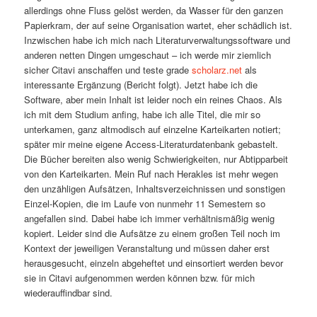
allerdings ohne Fluss gelöst werden, da Wasser für den ganzen
Papierkram, der auf seine Organisation wartet, eher schädlich ist.
Inzwischen habe ich mich nach Literaturverwaltungssoftware und
anderen netten Dingen umgeschaut – ich werde mir ziemlich
sicher Citavi anschaffen und teste grade
scholarz.net
als
interessante Ergänzung (Bericht folgt). Jetzt habe ich die
Software, aber mein Inhalt ist leider noch ein reines Chaos. Als
ich mit dem Studium anfing, habe ich alle Titel, die mir so
unterkamen, ganz altmodisch auf einzelne Karteikarten notiert;
später mir meine eigene Access-Literaturdatenbank gebastelt.
Die Bücher bereiten also wenig Schwierigkeiten, nur Abtipparbeit
von den Karteikarten. Mein Ruf nach Herakles ist mehr wegen
den unzähligen Aufsätzen, Inhaltsverzeichnissen und sonstigen
Einzel-Kopien, die im Laufe von nunmehr 11 Semestern so
angefallen sind. Dabei habe ich immer verhältnismäßig wenig
kopiert. Leider sind die Aufsätze zu einem großen Teil noch im
Kontext der jeweiligen Veranstaltung und müssen daher erst
herausgesucht, einzeln abgeheftet und einsortiert werden bevor
sie in Citavi aufgenommen werden können bzw. für mich
wiederauffindbar sind.