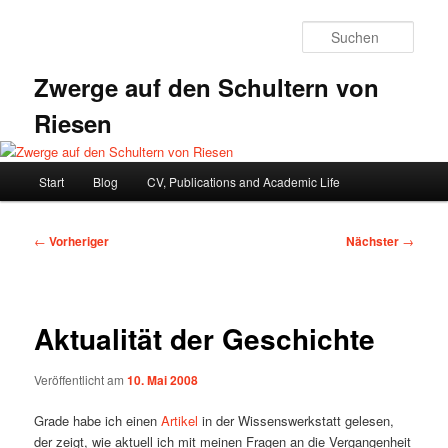
Zum
primären
Such
Inhalt
springen
Zwerge auf den Schultern von
Riesen
Hauptmenü
Start
Blog
CV, Publications and Academic Life
Beitragsnavigation
←
Vorheriger
Nächster
→
Aktualität der Geschichte
Veröffentlicht am
10. Mai 2008
Grade habe ich einen
Artikel
in der Wissenswerkstatt gelesen,
der zeigt, wie aktuell ich mit meinen Fragen an die Vergangenheit