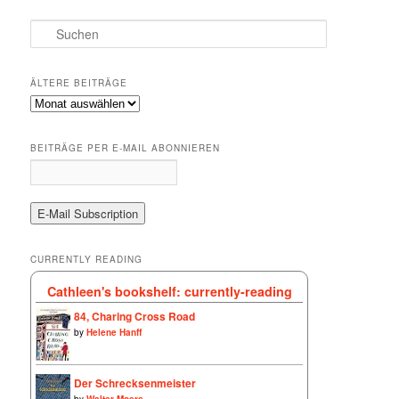
S
u
c
h
ÄLTERE BEITRÄGE
e
Ältere
n
Beiträge
BEITRÄGE PER E-MAIL ABONNIEREN
CURRENTLY READING
Cathleen's bookshelf: currently-reading
84, Charing Cross Road
by
Helene Hanff
Der Schrecksenmeister