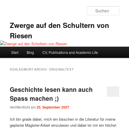
Zum
Zum
primären
sekundären
Such
Inhalt
Inhalt
springen
springen
Zwerge auf den Schultern von
Riesen
Hauptmenü
Start
Blog
CV, Publications and Academic Life
SCHLAGWORT-ARCHIV:
ORIGINALTEXT
Geschichte lesen kann auch
Spass machen ;)
Veröffentlicht am
25. September 2007
Ich bin grade dabei, mich ein bisschen in die Literatur für meine
geplante Magister-Arbeit einzulesen und dabei ist mir ein höchst