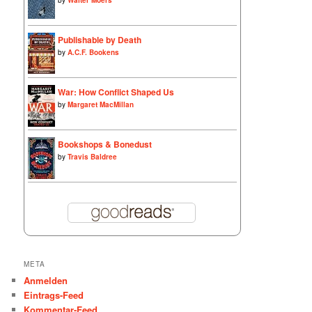
by
Walter Moers
Publishable by Death
by
A.C.F. Bookens
War: How Conflict Shaped Us
by
Margaret MacMillan
Bookshops & Bonedust
by
Travis Baldree
META
Anmelden
Eintrags-Feed
Kommentar-Feed