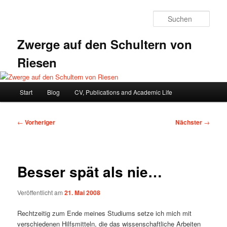
Zum
primären
Such
Inhalt
springen
Zwerge auf den Schultern von
Riesen
Hauptmenü
Start
Blog
CV, Publications and Academic Life
Beitragsnavigation
←
Vorheriger
Nächster
→
Besser spät als nie…
Veröffentlicht am
21. Mai 2008
Rechtzeitig zum Ende meines Studiums setze ich mich mit
verschiedenen Hilfsmitteln, die das wissenschaftliche Arbeiten