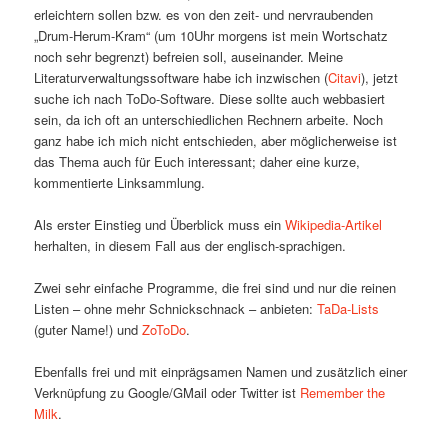
erleichtern sollen bzw. es von den zeit- und nervraubenden
„Drum-Herum-Kram“ (um 10Uhr morgens ist mein Wortschatz
noch sehr begrenzt) befreien soll, auseinander. Meine
Literaturverwaltungssoftware habe ich inzwischen (
Citavi
), jetzt
suche ich nach ToDo-Software. Diese sollte auch webbasiert
sein, da ich oft an unterschiedlichen Rechnern arbeite. Noch
ganz habe ich mich nicht entschieden, aber möglicherweise ist
das Thema auch für Euch interessant; daher eine kurze,
kommentierte Linksammlung.
Als erster Einstieg und Überblick muss ein
Wikipedia-Artikel
herhalten, in diesem Fall aus der englisch-sprachigen.
Zwei sehr einfache Programme, die frei sind und nur die reinen
Listen – ohne mehr Schnickschnack – anbieten:
TaDa-Lists
(guter Name!) und
ZoToDo
.
Ebenfalls frei und mit einprägsamen Namen und zusätzlich einer
Verknüpfung zu Google/GMail oder Twitter ist
Remember the
Milk
.