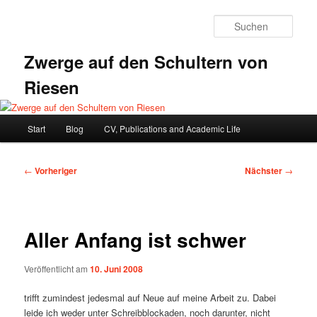
Zum
primären
Such
Inhalt
springen
Zwerge auf den Schultern von
Riesen
Hauptmenü
Start
Blog
CV, Publications and Academic Life
Beitragsnavigation
←
Vorheriger
Nächster
→
Aller Anfang ist schwer
Veröffentlicht am
10. Juni 2008
trifft zumindest jedesmal auf Neue auf meine Arbeit zu. Dabei
leide ich weder unter Schreibblockaden, noch darunter, nicht