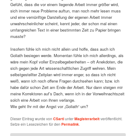
Gefühl, dass die vor einem liegende Arbeit immer größer wird,
sich immer neue Probleme auftun, man noch mehr lesen muss
und eine vernünftige Darstellung der eigenen Arbeit immer
unwahrscheinlicher scheint, kennt jeder, der schon mal einen
umfangreichen Text in einer bestimmten Zeit zu Papier bringen
musste?
Insofern fühle ich mich nicht allein und hoffe, dass auch ich
Goliath besiegen werde. Momentan fühle ich mich allerdings, als
wäre mein Kopf voller Einzelbegebenheiten – oft Anekdoten, die
sich gegen jede Art wissenschaftlichen Zugriff wehren. Mein
selbstgestellter Zeitplan wird immer enger, so dass ich nicht
weiß, wann ich noch offene Fragen durchsehen kann; bzw. ich
habe dafür schon Zeit am Ende der Arbeit. Nur dann steigen mir
meine Korrektoren auf’s Dach, wenn ich in der Vorweihnachtszeit
solch eine Arbeit von ihnen verlange.
Wie geht Ihr mit der Angst vor „Goliath“ um?
Dieser Eintrag wurde von
CSarti
unter
Magisterarbeit
veröffentlicht.
Setze ein Lesezeichen für den
Permalink
.