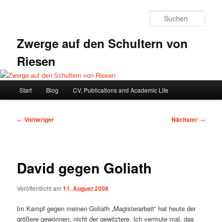
Zum
primären
Such
Inhalt
springen
Zwerge auf den Schultern von
Riesen
Hauptmenü
Start
Blog
CV, Publications and Academic Life
Beitragsnavigation
←
Vorheriger
Nächster
→
David gegen Goliath
Veröffentlicht am
11. August 2008
Im Kampf gegen meinen Goliath „Magisterarbeit“ hat heute der
größere gewonnen, nicht der gewitztere. Ich vermute mal, das