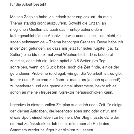
für die Arbeit besteht.
Meinen Zeitplan habe ich jedoch sehr eng gezurrt, da mein
Thema ständig droht auszuufern. Sowohl die Unzahl an
möglichen Quellen als auch das – entsprechend dem
kulturgeschichtlichen Ansatz – etwas undeutliche – um nicht zu
sagen schwammige – Thema benötigen Grenzen. Diese habe ich
in der Zeit gefunden, so dass mir jetzt für jedes Kapitel (ca. 12
Seiten) eine bis maximal zwei Wochen bleibt. Das bedeutet
zumeist, dass ich ein Unterkapitel à 3-5 Seiten pro Tag
schreiben, wenn ich Glück habe, noch die Zeit finde, einige der
gefundenen Probleme (und egal, wie gut die Vorarbeit ist; es gibt
immer noch Probleme zu lösen -> macht es ja auch spannend!)
zu bearbeiten und das ganze einmal überarbeite, bevor ich es
schon an meinen treuesten Korrektor herausschicken kann.
Irgendwo in diesem vollen Zeitplan suche ich noch Zeit für einige
der kleinen Aufgaben, die liegengeblieben sind oder dafür, mal
etwas Sport einschieben zu können. Der Blog musste da leider
erstmal zurückstecken; ich hoffe, mich aber ab Ende des
Sommers wieder häufiger hier blicken zu lassen.