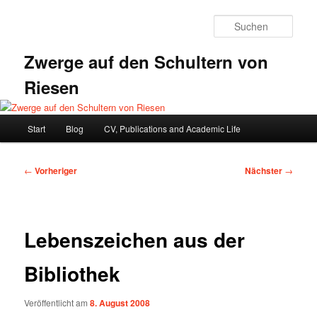
Zum
primären
Such
Inhalt
springen
Zwerge auf den Schultern von
Riesen
Hauptmenü
Start
Blog
CV, Publications and Academic Life
Beitragsnavigation
←
Vorheriger
Nächster
→
Lebenszeichen aus der
Bibliothek
Veröffentlicht am
8. August 2008