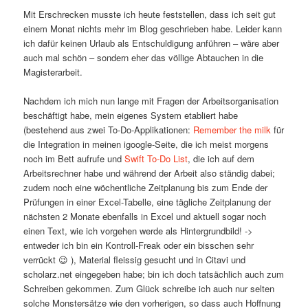
Mit Erschrecken musste ich heute feststellen, dass ich seit gut
einem Monat nichts mehr im Blog geschrieben habe. Leider kann
ich dafür keinen Urlaub als Entschuldigung anführen – wäre aber
auch mal schön – sondern eher das völlige Abtauchen in die
Magisterarbeit.
Nachdem ich mich nun lange mit Fragen der Arbeitsorganisation
beschäftigt habe, mein eigenes System etabliert habe
(bestehend aus zwei To-Do-Applikationen:
Remember the milk
für
die Integration in meinen igoogle-Seite, die ich meist morgens
noch im Bett aufrufe und
Swift To-Do List
, die ich auf dem
Arbeitsrechner habe und während der Arbeit also ständig dabei;
zudem noch eine wöchentliche Zeitplanung bis zum Ende der
Prüfungen in einer Excel-Tabelle, eine tägliche Zeitplanung der
nächsten 2 Monate ebenfalls in Excel und aktuell sogar noch
einen Text, wie ich vorgehen werde als Hintergrundbild! ->
entweder ich bin ein Kontroll-Freak oder ein bisschen sehr
verrückt 😉 ), Material fleissig gesucht und in Citavi und
scholarz.net eingegeben habe; bin ich doch tatsächlich auch zum
Schreiben gekommen. Zum Glück schreibe ich auch nur selten
solche Monstersätze wie den vorherigen, so dass auch Hoffnung