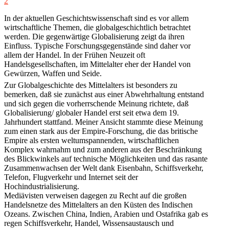
2
In der aktuellen Geschichtswissenschaft sind es vor allem
wirtschaftliche Themen, die globalgeschichtlich betrachtet
werden. Die gegenwärtige Globalisierung zeigt da ihren
Einfluss. Typische Forschungsgegenstände sind daher vor
allem der Handel. In der Frühen Neuzeit oft
Handelsgesellschaften, im Mittelalter eher der Handel von
Gewürzen, Waffen und Seide.
Zur Globalgeschichte des Mittelalters ist besonders zu
bemerken, daß sie zunächst aus einer Abwehrhaltung entstand
und sich gegen die vorherrschende Meinung richtete, daß
Globalisierung/ globaler Handel erst seit etwa dem 19.
Jahrhundert stattfand. Meiner Ansicht stammte diese Meinung
zum einen stark aus der Empire-Forschung, die das britische
Empire als ersten weltumspannenden, wirtschaftlichen
Komplex wahrnahm und zum anderen aus der Beschränkung
des Blickwinkels auf technische Möglichkeiten und das rasante
Zusammenwachsen der Welt dank Eisenbahn, Schiffsverkehr,
Telefon, Flugverkehr und Internet seit der
Hochindustrialisierung.
Mediävisten verweisen dagegen zu Recht auf die großen
Handelsnetze des Mittelalters an den Küsten des Indischen
Ozeans. Zwischen China, Indien, Arabien und Ostafrika gab es
regen Schiffsverkehr, Handel, Wissensaustausch und