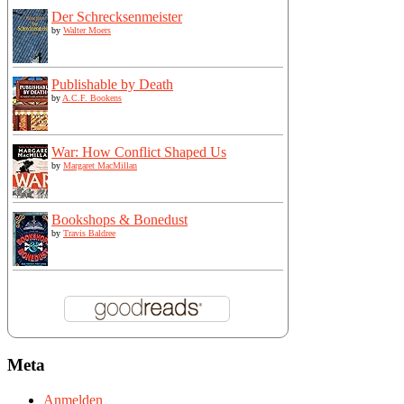
Der Schrecksenmeister
by
Walter Moers
Publishable by Death
by
A.C.F. Bookens
War: How Conflict Shaped Us
by
Margaret MacMillan
Bookshops & Bonedust
by
Travis Baldree
Meta
Anmelden