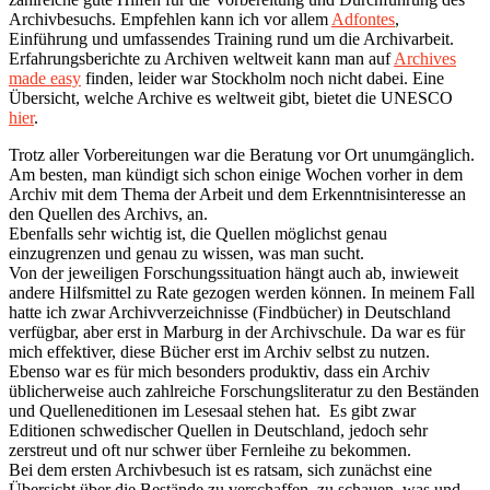
Archivbesuchs. Empfehlen kann ich vor allem
Adfontes
,
Einführung und umfassendes Training rund um die Archivarbeit.
Erfahrungsberichte zu Archiven weltweit kann man auf
Archives
made easy
finden, leider war Stockholm noch nicht dabei. Eine
Übersicht, welche Archive es weltweit gibt, bietet die UNESCO
hier
.
Trotz aller Vorbereitungen war die Beratung vor Ort unumgänglich.
Am besten, man kündigt sich schon einige Wochen vorher in dem
Archiv mit dem Thema der Arbeit und dem Erkenntnisinteresse an
den Quellen des Archivs, an.
Ebenfalls sehr wichtig ist, die Quellen möglichst genau
einzugrenzen und genau zu wissen, was man sucht.
Von der jeweiligen Forschungssituation hängt auch ab, inwieweit
andere Hilfsmittel zu Rate gezogen werden können. In meinem Fall
hatte ich zwar Archivverzeichnisse (Findbücher) in Deutschland
verfügbar, aber erst in Marburg in der Archivschule. Da war es für
mich effektiver, diese Bücher erst im Archiv selbst zu nutzen.
Ebenso war es für mich besonders produktiv, dass ein Archiv
üblicherweise auch zahlreiche Forschungsliteratur zu den Beständen
und Quelleneditionen im Lesesaal stehen hat. Es gibt zwar
Editionen schwedischer Quellen in Deutschland, jedoch sehr
zerstreut und oft nur schwer über Fernleihe zu bekommen.
Bei dem ersten Archivbesuch ist es ratsam, sich zunächst eine
Übersicht über die Bestände zu verschaffen, zu schauen, was und