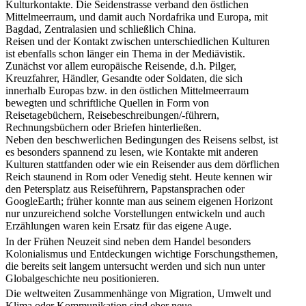
Kulturkontakte. Die Seidenstrasse verband den östlichen
Mittelmeerraum, und damit auch Nordafrika und Europa, mit
Bagdad, Zentralasien und schließlich China.
Reisen und der Kontakt zwischen unterschiedlichen Kulturen
ist ebenfalls schon länger ein Thema in der Mediävistik.
Zunächst vor allem europäische Reisende, d.h. Pilger,
Kreuzfahrer, Händler, Gesandte oder Soldaten, die sich
innerhalb Europas bzw. in den östlichen Mittelmeerraum
bewegten und schriftliche Quellen in Form von
Reisetagebüchern, Reisebeschreibungen/-führern,
Rechnungsbüchern oder Briefen hinterließen.
Neben den beschwerlichen Bedingungen des Reisens selbst, ist
es besonders spannend zu lesen, wie Kontakte mit anderen
Kulturen stattfanden oder wie ein Reisender aus dem dörflichen
Reich staunend in Rom oder Venedig steht. Heute kennen wir
den Petersplatz aus Reiseführern, Papstansprachen oder
GoogleEarth; früher konnte man aus seinem eigenen Horizont
nur unzureichend solche Vorstellungen entwickeln und auch
Erzählungen waren kein Ersatz für das eigene Auge.
In der Frühen Neuzeit sind neben dem Handel besonders
Kolonialismus und Entdeckungen wichtige Forschungsthemen,
die bereits seit langem untersucht werden und sich nun unter
Globalgeschichte neu positionieren.
Die weltweiten Zusammenhänge von Migration, Umwelt und
Klima oder Kommunikation sind eher neue