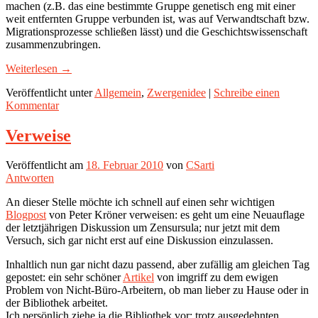
machen (z.B. das eine bestimmte Gruppe genetisch eng mit einer
weit entfernten Gruppe verbunden ist, was auf Verwandtschaft bzw.
Migrationsprozesse schließen lässt) und die Geschichtswissenschaft
zusammenzubringen.
Weiterlesen
→
Veröffentlicht unter
Allgemein
,
Zwergenidee
|
Schreibe einen
Kommentar
Verweise
Veröffentlicht am
18. Februar 2010
von
CSarti
Antworten
An dieser Stelle möchte ich schnell auf einen sehr wichtigen
Blogpost
von Peter Kröner verweisen: es geht um eine Neuauflage
der letztjährigen Diskussion um Zensursula; nur jetzt mit dem
Versuch, sich gar nicht erst auf eine Diskussion einzulassen.
Inhaltlich nun gar nicht dazu passend, aber zufällig am gleichen Tag
gepostet: ein sehr schöner
Artikel
von imgriff zu dem ewigen
Problem von Nicht-Büro-Arbeitern, ob man lieber zu Hause oder in
der Bibliothek arbeitet.
Ich persönlich ziehe ja die Bibliothek vor; trotz ausgedehnten