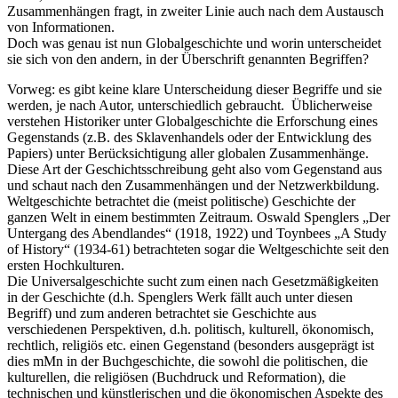
Zusammenhängen fragt, in zweiter Linie auch nach dem Austausch
von Informationen.
Doch was genau ist nun Globalgeschichte und worin unterscheidet
sie sich von den andern, in der Überschrift genannten Begriffen?
Vorweg: es gibt keine klare Unterscheidung dieser Begriffe und sie
werden, je nach Autor, unterschiedlich gebraucht. Üblicherweise
verstehen Historiker unter Globalgeschichte die Erforschung eines
Gegenstands (z.B. des Sklavenhandels oder der Entwicklung des
Papiers) unter Berücksichtigung aller globalen Zusammenhänge.
Diese Art der Geschichtsschreibung geht also vom Gegenstand aus
und schaut nach den Zusammenhängen und der Netzwerkbildung.
Weltgeschichte betrachtet die (meist politische) Geschichte der
ganzen Welt in einem bestimmten Zeitraum. Oswald Spenglers „Der
Untergang des Abendlandes“ (1918, 1922) und Toynbees „A Study
of History“ (1934-61) betrachteten sogar die Weltgeschichte seit den
ersten Hochkulturen.
Die Universalgeschichte sucht zum einen nach Gesetzmäßigkeiten
in der Geschichte (d.h. Spenglers Werk fällt auch unter diesen
Begriff) und zum anderen betrachtet sie Geschichte aus
verschiedenen Perspektiven, d.h. politisch, kulturell, ökonomisch,
rechtlich, religiös etc. einen Gegenstand (besonders ausgeprägt ist
dies mMn in der Buchgeschichte, die sowohl die politischen, die
kulturellen, die religiösen (Buchdruck und Reformation), die
technischen und künstlerischen und die ökonomischen Aspekte des