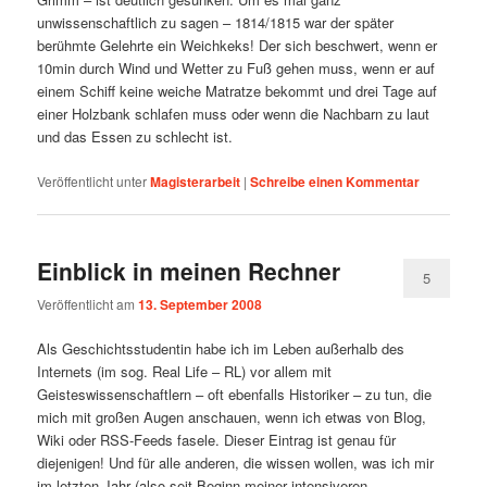
unwissenschaftlich zu sagen – 1814/1815 war der später
berühmte Gelehrte ein Weichkeks! Der sich beschwert, wenn er
10min durch Wind und Wetter zu Fuß gehen muss, wenn er auf
einem Schiff keine weiche Matratze bekommt und drei Tage auf
einer Holzbank schlafen muss oder wenn die Nachbarn zu laut
und das Essen zu schlecht ist.
Veröffentlicht unter
Magisterarbeit
|
Schreibe einen Kommentar
Einblick in meinen Rechner
5
Veröffentlicht am
13. September 2008
Als Geschichtsstudentin habe ich im Leben außerhalb des
Internets (im sog. Real Life – RL) vor allem mit
Geisteswissenschaftlern – oft ebenfalls Historiker – zu tun, die
mich mit großen Augen anschauen, wenn ich etwas von Blog,
Wiki oder RSS-Feeds fasele. Dieser Eintrag ist genau für
diejenigen! Und für alle anderen, die wissen wollen, was ich mir
im letzten Jahr (also seit Beginn meiner intensiveren