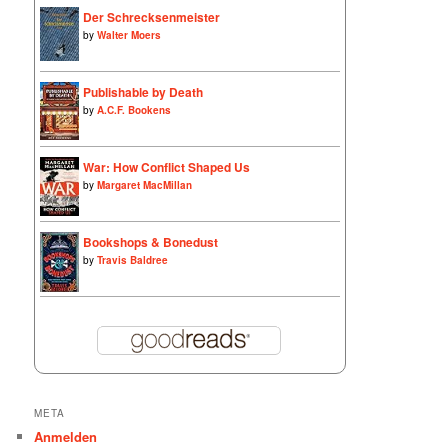
Der Schrecksenmeister
by
Walter Moers
Publishable by Death
by
A.C.F. Bookens
War: How Conflict Shaped Us
by
Margaret MacMillan
Bookshops & Bonedust
by
Travis Baldree
META
Anmelden