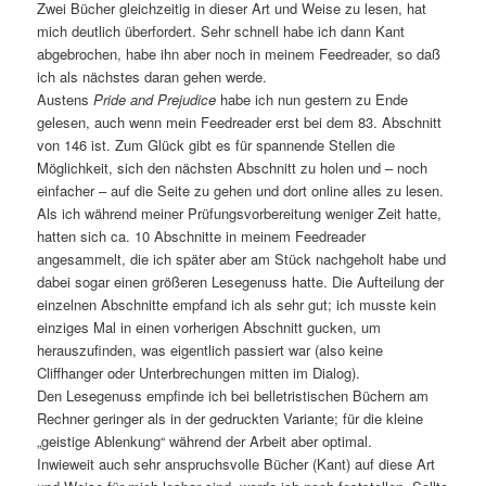
Zwei Bücher gleichzeitig in dieser Art und Weise zu lesen, hat
mich deutlich überfordert. Sehr schnell habe ich dann Kant
abgebrochen, habe ihn aber noch in meinem Feedreader, so daß
ich als nächstes daran gehen werde.
Austens
Pride and Prejudice
habe ich nun gestern zu Ende
gelesen, auch wenn mein Feedreader erst bei dem 83. Abschnitt
von 146 ist. Zum Glück gibt es für spannende Stellen die
Möglichkeit, sich den nächsten Abschnitt zu holen und – noch
einfacher – auf die Seite zu gehen und dort online alles zu lesen.
Als ich während meiner Prüfungsvorbereitung weniger Zeit hatte,
hatten sich ca. 10 Abschnitte in meinem Feedreader
angesammelt, die ich später aber am Stück nachgeholt habe und
dabei sogar einen größeren Lesegenuss hatte. Die Aufteilung der
einzelnen Abschnitte empfand ich als sehr gut; ich musste kein
einziges Mal in einen vorherigen Abschnitt gucken, um
herauszufinden, was eigentlich passiert war (also keine
Cliffhanger oder Unterbrechungen mitten im Dialog).
Den Lesegenuss empfinde ich bei belletristischen Büchern am
Rechner geringer als in der gedruckten Variante; für die kleine
„geistige Ablenkung“ während der Arbeit aber optimal.
Inwieweit auch sehr anspruchsvolle Bücher (Kant) auf diese Art