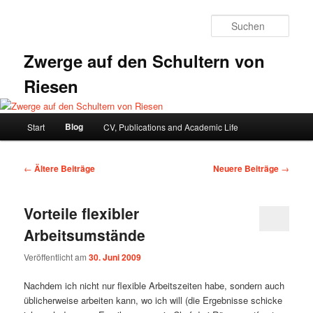
Zum
Zum
primären
sekundären
Such
Inhalt
Inhalt
springen
springen
Zwerge auf den Schultern von
Riesen
Hauptmenü
Blog
Start
CV, Publications and Academic Life
Beitragsnavigation
←
Ältere Beiträge
Neuere Beiträge
→
Vorteile flexibler
Arbeitsumstände
Veröffentlicht am
30. Juni 2009
Nachdem ich nicht nur flexible Arbeitszeiten habe, sondern auch
üblicherweise arbeiten kann, wo ich will (die Ergebnisse schicke