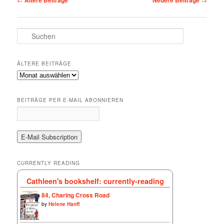
S
u
c
h
ÄLTERE BEITRÄGE
e
Ältere
n
Beiträge
BEITRÄGE PER E-MAIL ABONNIEREN
CURRENTLY READING
Cathleen's bookshelf: currently-reading
84, Charing Cross Road
by
Helene Hanff