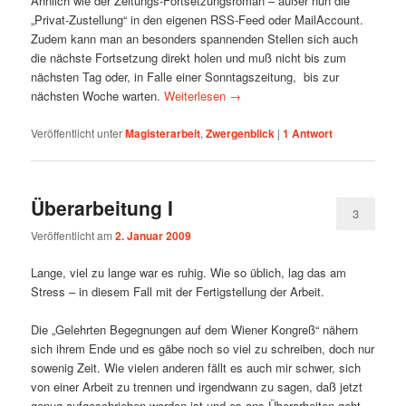
Ähnlich wie der Zeitungs-Fortsetzungsroman – außer nun die
„Privat-Zustellung“ in den eigenen RSS-Feed oder MailAccount.
Zudem kann man an besonders spannenden Stellen sich auch
die nächste Fortsetzung direkt holen und muß nicht bis zum
nächsten Tag oder, in Falle einer Sonntagszeitung, bis zur
nächsten Woche warten.
Weiterlesen
→
Veröffentlicht unter
Magisterarbeit
,
Zwergenblick
|
1
Antwort
Überarbeitung I
3
Veröffentlicht am
2. Januar 2009
Lange, viel zu lange war es ruhig. Wie so üblich, lag das am
Stress – in diesem Fall mit der Fertigstellung der Arbeit.
Die „Gelehrten Begegnungen auf dem Wiener Kongreß“ nähern
sich ihrem Ende und es gäbe noch so viel zu schreiben, doch nur
sowenig Zeit. Wie vielen anderen fällt es auch mir schwer, sich
von einer Arbeit zu trennen und irgendwann zu sagen, daß jetzt
genug aufgeschrieben worden ist und es ans Überarbeiten geht.