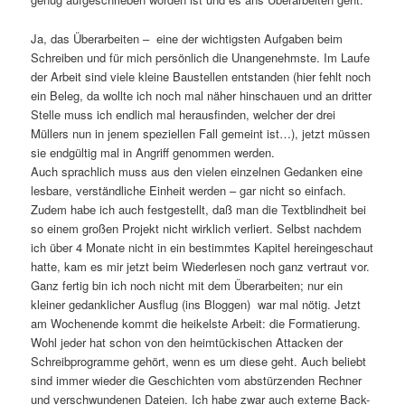
Ja, das Überarbeiten – eine der wichtigsten Aufgaben beim
Schreiben und für mich persönlich die Unangenehmste. Im Laufe
der Arbeit sind viele kleine Baustellen entstanden (hier fehlt noch
ein Beleg, da wollte ich noch mal näher hinschauen und an dritter
Stelle muss ich endlich mal herausfinden, welcher der drei
Müllers nun in jenem speziellen Fall gemeint ist…), jetzt müssen
sie endgültig mal in Angriff genommen werden.
Auch sprachlich muss aus den vielen einzelnen Gedanken eine
lesbare, verständliche Einheit werden – gar nicht so einfach.
Zudem habe ich auch festgestellt, daß man die Textblindheit bei
so einem großen Projekt nicht wirklich verliert. Selbst nachdem
ich über 4 Monate nicht in ein bestimmtes Kapitel hereingeschaut
hatte, kam es mir jetzt beim Wiederlesen noch ganz vertraut vor.
Ganz fertig bin ich noch nicht mit dem Überarbeiten; nur ein
kleiner gedanklicher Ausflug (ins Bloggen) war mal nötig. Jetzt
am Wochenende kommt die heikelste Arbeit: die Formatierung.
Wohl jeder hat schon von den heimtückischen Attacken der
Schreibprogramme gehört, wenn es um diese geht. Auch beliebt
sind immer wieder die Geschichten vom abstürzenden Rechner
und verschwundenen Dateien. Ich habe zwar auch externe Back-